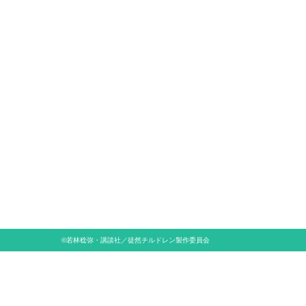
©若林稔弥・講談社／徒然チルドレン製作委員会