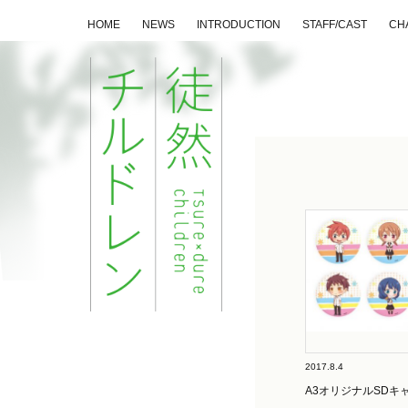
HOME
NEWS
INTRODUCTION
STAFF/CAST
CH
2017.8.4
A3オリジナルSDキ