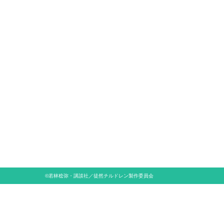
©若林稔弥・講談社／徒然チルドレン製作委員会