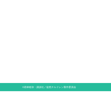
©若林稔弥・講談社／徒然チルドレン製作委員会