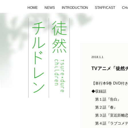
HOME
NEWS
INTRODUCTION
STAFF/CAST
CH
2018.1.1
TVアニメ「徒然
【単行本9巻 DVD付き
◆収録話
第１話『告白』
第２話『春』
第３話『至近距離恋
第４話『ラブコメデ