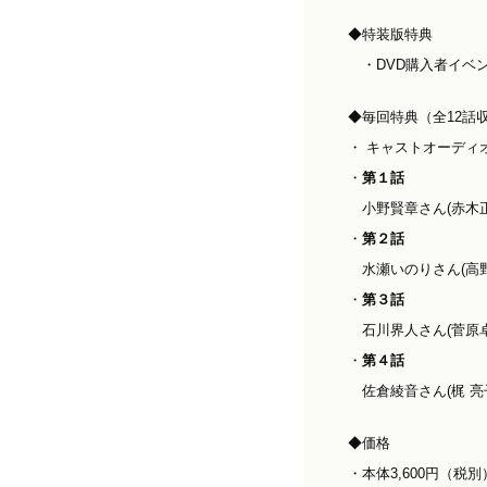
◆特装版特典
・DVD購入者イベ
◆毎回特典（全12話
・ キャストオーディ
・
第１話
小野賢章さん(赤木正
・
第２話
水瀬いのりさん(高野
・
第３話
石川界人さん(菅原卓
・
第４話
佐倉綾音さん(梶 亮
◆価格
・本体3,600円（税別